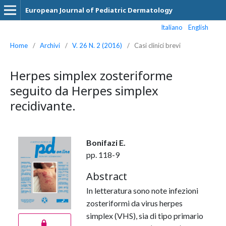
European Journal of Pediatric Dermatology
Italiano
English
Home
/
Archivi
/
V. 26 N. 2 (2016)
/
Casi clinici brevi
Herpes simplex zosteriforme
seguito da Herpes simplex
recidivante.
Bonifazi E.
pp. 118-9
Abstract
In letteratura sono note infezioni
zosteriformi da virus herpes
simplex (VHS), sia di tipo primario