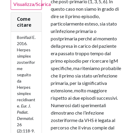
che post-primario (1, 3, 5, 6). In
Visualizza/Scarica
questo caso non siamo in grado di
dire se il primo episodio,
Come
particolarmente esteso, sia stato
citare
un’infezione primaria o
Bonifazi E.
postprimaria perché al momento
2016.
della presa in carico del paziente
Herpes
era passato troppo tempo dal
simplex
primo episodio per ricercare IgM
zosterifor
specifiche, ma riteniamo probabile
me
seguito
che il primo sia stato un’infezione
da
primaria, per la significativa
Herpes
estensione, molto maggiore
simplex
rispetto ai due episodi successivi.
recidivant
Numerosi dati sperimentali
e.
Eur. J.
Pediat.
dimostrano che l’infezione
Dermatol.
zosteriforme da VHS è legata al
26
percorso che il virus compie dal
(2):118-9.