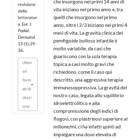
che insorgono nei primi 14 anni di
revisione
vita iniziano nel primo anno e, tra
della
quelli che insorgono nel primo
letteratur
a.
Eur. J.
anno, oltre i 2/3 iniziano nei primi 4
Pediat.
mesi di vita. La gravità clinica del
Dermatol.
pemfigoide bolloso infantile è
13 (1):29-
molto variabile, da casi che
36.
guariscono con la sola terapia
Ulteri
topica a casi molto gravi che
ori
richiedono, come il caso qui
descritto, una aggressiva terapia
form
immunosoppressiva. La gravità del
ati di
nostro caso, legata allo squilibrio
citazi
idroelettrolitico e alla
one
compromissione degli indici di
flogosi, con piastrinosi superiore al
milione/ml, ci ha infatti spinti ad
impiegare una dose elevata di