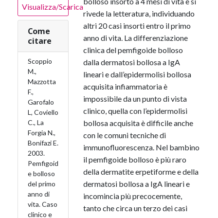
bolloso insorto a 4 mesi di vita e si
Visualizza/Scarica
rivede la letteratura, individuando
altri 20 casi insorti entro il primo
Come
anno di vita. La differenziazione
citare
clinica del pemfigoide bolloso
Scoppio
dalla dermatosi bollosa a IgA
M.,
lineari e dall’epidermolisi bollosa
Mazzotta
acquisita infiammatoria è
F.,
impossibile da un punto di vista
Garofalo
clinico, quella con l’epidermolisi
L, Coviello
C., La
bollosa acquisita è difficile anche
Forgia N.,
con le comuni tecniche di
Bonifazi E.
immunofluorescenza. Nel bambino
2003.
il pemfigoide bolloso è più raro
Pemfigoid
della dermatite erpetiforme e della
e bolloso
dermatosi bollosa a IgA lineari e
del primo
anno di
incomincia più precocemente,
vita. Caso
tanto che circa un terzo dei casi
clinico e