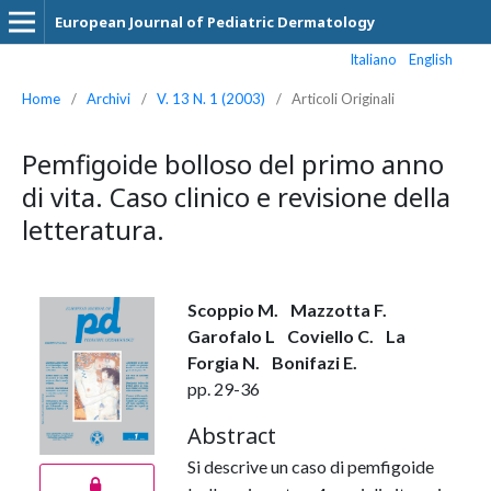
European Journal of Pediatric Dermatology
Italiano
English
Home
/
Archivi
/
V. 13 N. 1 (2003)
/
Articoli Originali
Pemfigoide bolloso del primo anno
di vita. Caso clinico e revisione della
letteratura.
Scoppio M.
Mazzotta F.
Garofalo L
Coviello C.
La
Forgia N.
Bonifazi E.
pp. 29-36
Abstract
Si descrive un caso di pemfigoide