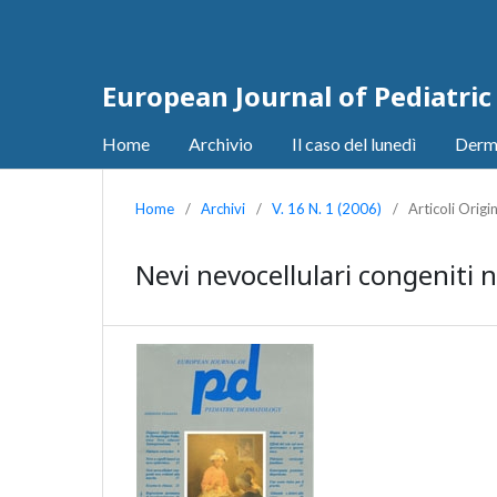
European Journal of Pediatri
Home
Archivio
Il caso del lunedì
Derm
Home
/
Archivi
/
V. 16 N. 1 (2006)
/
Articoli Origin
Nevi nevocellulari congeniti n