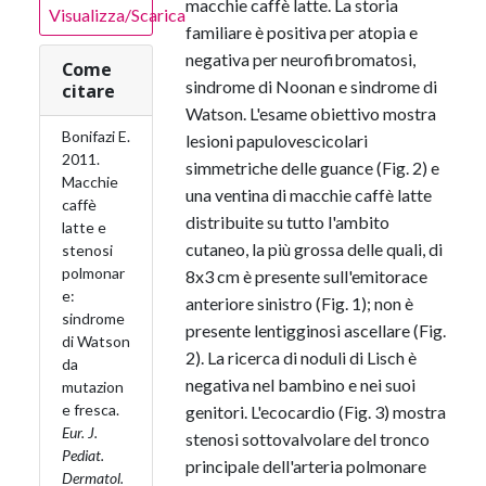
macchie caffè latte. La storia
Visualizza/Scarica
familiare è positiva per atopia e
negativa per neurofibromatosi,
Come
sindrome di Noonan e sindrome di
citare
Watson. L'esame obiettivo mostra
Bonifazi E.
lesioni papulovescicolari
2011.
simmetriche delle guance (Fig. 2) e
Macchie
una ventina di macchie caffè latte
caffè
distribuite su tutto l'ambito
latte e
cutaneo, la più grossa delle quali, di
stenosi
polmonar
8x3 cm è presente sull'emitorace
e:
anteriore sinistro (Fig. 1); non è
sindrome
presente lentigginosi ascellare (Fig.
di Watson
2). La ricerca di noduli di Lisch è
da
negativa nel bambino e nei suoi
mutazion
e fresca.
genitori. L'ecocardio (Fig. 3) mostra
Eur. J.
stenosi sottovalvolare del tronco
Pediat.
principale dell'arteria polmonare
Dermatol.