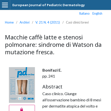
European Journal of Pediatric Dermatology
Italiano
English
Home
/
Archivi
/
V. 21 N. 4 (2011)
/
Casi clinici brevi
Macchie caffè latte e stenosi
polmonare: sindrome di Watson da
mutazione fresca.
Bonifazi E.
pp. 241
Abstract
Caso clinico. Giunge
all'osservazione bambino di 8 mesi
per dermatite atopica del volto e