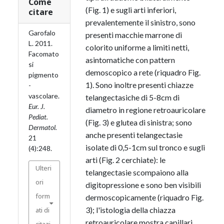
Come
(Fig. 1) e sugli arti inferiori,
citare
prevalentemente il sinistro, sono
Garofalo
presenti macchie marrone di
L. 2011.
colorito uniforme a limiti netti,
Facomato
asintomatiche con pattern
si
demoscopico a rete (riquadro Fig.
pigmento
1). Sono inoltre presenti chiazze
-
vascolare.
telangectasiche di 5-8cm di
Eur. J.
diametro in regione retroauricolare
Pediat.
(Fig. 3) e glutea di sinistra; sono
Dermatol.
anche presenti telangectasie
21
isolate di 0,5-1cm sul tronco e sugli
(4):248.
arti (Fig. 2 cerchiate): le
Ulteri
telangectasie scompaiono alla
ori
digitopressione e sono ben visibili
form
dermoscopicamente (riquadro Fig.
3); l'istologia della chiazza
ati di
retroauricolare mostra capillari
citazi