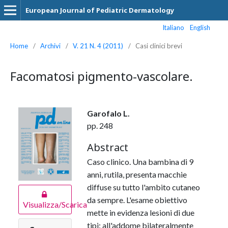
European Journal of Pediatric Dermatology
Italiano
English
Home
/
Archivi
/
V. 21 N. 4 (2011)
/
Casi clinici brevi
Facomatosi pigmento-vascolare.
Garofalo L.
pp. 248
Abstract
Caso clinico. Una bambina di 9
anni, rutila, presenta macchie
diffuse su tutto l'ambito cutaneo
da sempre. L'esame obiettivo
Visualizza/Scarica
mette in evidenza lesioni di due
tipi: all'addome bilateralmente