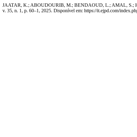
JAATAR, K.; ABOUDOURIB, M.; BENDAOUD, L.; AMAL, S.; HOCAR, 
v. 35, n. 1, p. 60–1, 2025. Disponível em: https://it.ejpd.com/index.p