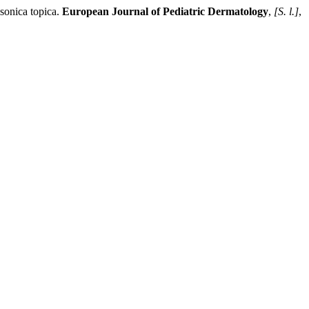
onica topica.
European Journal of Pediatric Dermatology
,
[S. l.]
,