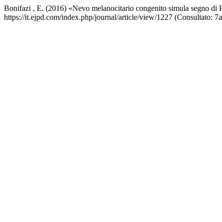
Bonifazi , E. (2016) «Nevo melanocitario congenito simula segno di
https://it.ejpd.com/index.php/journal/article/view/1227 (Consultato: 7