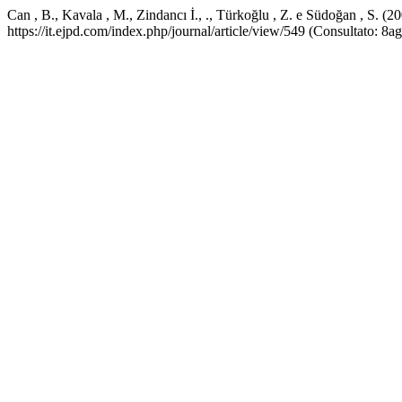
Can , B., Kavala , M., Zindancı İ., ., Türkoğlu , Z. e Südoğan , S. (2
https://it.ejpd.com/index.php/journal/article/view/549 (Consultato: 8a