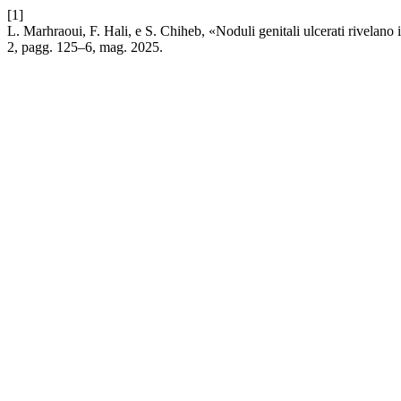
[1]
L. Marhraoui, F. Hali, e S. Chiheb, «Noduli genitali ulcerati rivelano 
2, pagg. 125–6, mag. 2025.