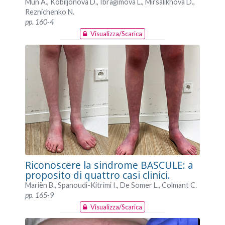
Mun A., Kobiljonova D., Ibragimova L., Mirsalikhova D.,
Reznichenko N.
pp. 160-4
Visualizza/Scarica
Riconoscere la sindrome BASCULE: a
proposito di quattro casi clinici.
Mariën B., Spanoudi-Kitrimi I., De Somer L., Colmant C.
pp. 165-9
Visualizza/Scarica