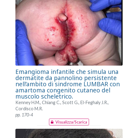
Emangioma infantile che simula una
dermatite da pannolino persistente
nell’ambito di sindrome LUMBAR con
amartoma congenito cutaneo del
muscolo scheletrico.
Kenney H.M., Chiang C., Scott G., El-Feghaly J.R.,
Cordisco M.R.
pp. 170-4
Visualizza/Scarica