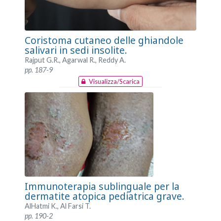
Coristoma cutaneo delle ghiandole
salivari in sedi insolite.
Rajput G.R., Agarwal R., Reddy A.
pp. 187-9
Visualizza/Scarica
Immunoterapia sublinguale per la
dermatite atopica pediatrica grave.
AlHatmi K., Al Farsi T.
pp. 190-2